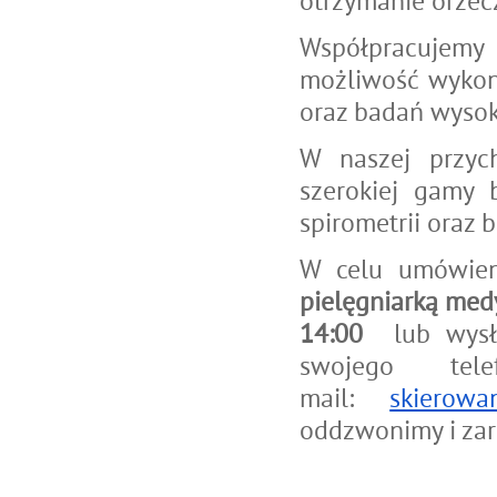
otrzymanie orzecz
Współpracujemy 
możliwość wykon
oraz badań wyso
W naszej przyc
szerokiej gamy 
spirometrii oraz 
W celu umówien
pielęgniarką med
14:00
lub wysł
swojego te
mail:
skierowa
oddzwonimy i zar