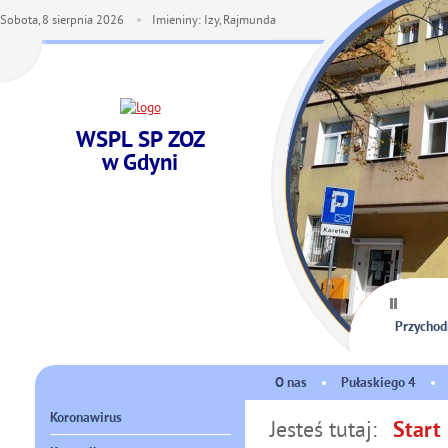
Sobota,
8
sierpnia
2026
Imieniny: Izy, Rajmunda
WSPL SP ZOZ
w Gdyni
Przychodn
O nas
Pułaskiego 4
Koronawirus
Jesteś tutaj:
Start