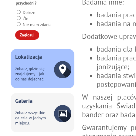
Badania inne:
przychodni?
Dobrze
badania prac
Źle
badania na 
Nie mam zdania
Dodatkowe upraw
badania dla 
badania pra
Lokalizacja
jonizujące;
Zobacz, gdzie się
badania stwi
znajdujemy i jak
do nas dojechać.
postępowani
W naszej plac
Galeria
uzyskania Świa
bander oraz bada
Zobacz wszystkie
galerie w jednym
miejscu.
Gwarantujemy pr