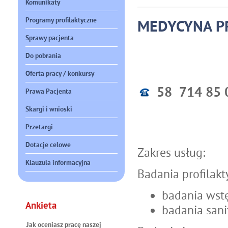
Komunikaty
Programy profilaktyczne
MEDYCYNA P
Sprawy pacjenta
Do pobrania
Oferta pracy / konkursy
58 714 85
Prawa Pacjenta
Skargi i wnioski
Przetargi
Dotacje celowe
Z
akres usług:
Klauzula informacyjna
Badania profilakt
badania wstę
Ankieta
badania sani
Jak oceniasz pracę naszej